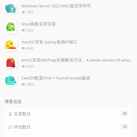
文
评
文
Windows Server 2022 KMS 激活序列号
章
论
章
浏
7325
览
次
linux面板宝塔安装
数:
浏
5321
览
次
macOS 安装 tcping 检测IP端口
数:
浏
4342
览
次
win11安装WinPcap失败解决方法，A newer version of winpcap...
数:
浏
4263
览
次
CentOS配置IPV6 + Tunnel broker隧道
数:
浏
3983
览
次
数:
博客信息
文章数目
36
评论数目
13