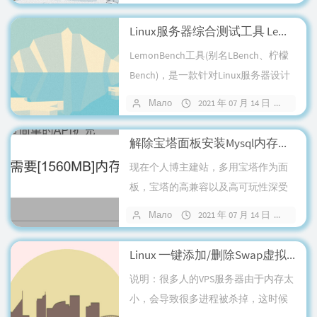
拟机：virsh list --a...
Linux服务器综合测试工具 LemonBench (Beta)
LemonBench工具(别名LBench、柠檬
Bench)，是一款针对Linux服务器设计
的服务器性能测试工具。通过综合测
Мало
2021 年 07 月 14 日
暂无
试，可以快速评估服务器的综合性...
解除宝塔面板安装Mysql内存限制
现在个人博主建站，多用宝塔作为面
板，宝塔的高兼容以及高可玩性深受
懒癌晚期患者的喜爱，可是最近博主
Мало
2021 年 07 月 14 日
暂无
在新购买的VPS安装安装mysql-
mariadb_10....
Linux 一键添加/删除Swap虚拟内存
说明：很多人的VPS服务器由于内存太
小，会导致很多进程被杀掉，这时候