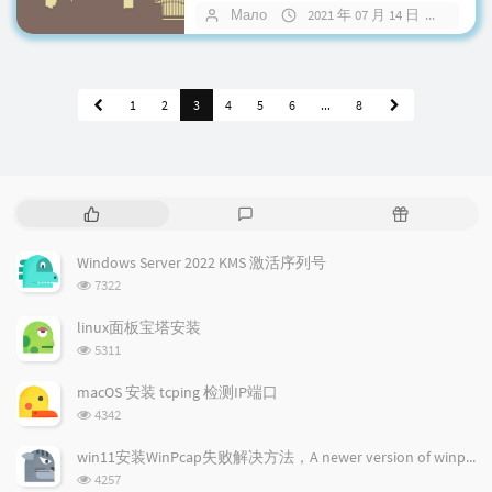
就需要我们添加Swap虚拟内存了，这
Мало
2021 年 07 月 14 日
暂无
里就整了个一键脚本方便懒人或小白
使用。 脚本 提示...
1
2
3
4
5
6
...
8
热
最
随
门
新
机
文
评
文
Windows Server 2022 KMS 激活序列号
章
论
章
浏
7322
览
次
linux面板宝塔安装
数:
浏
5311
览
次
macOS 安装 tcping 检测IP端口
数:
浏
4342
览
次
win11安装WinPcap失败解决方法，A newer version of winpcap...
数:
浏
4257