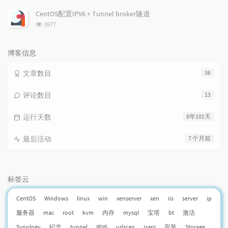
览
次
CentOS配置IPV6 + Tunnel broker隧道
数:
浏
3977
览
次
数:
博客信息
文章数目
36
评论数目
13
运行天数
8年101天
最后活动
7 个月前
标签云
CentOS
Windows
linux
win
xenserver
xen
iis
server
ip
服务器
mac
root
kvm
内存
mysql
宝塔
bt
激活
Synology
纪念
tunnel
IPV6
urlscan
isapi
安装
Storage