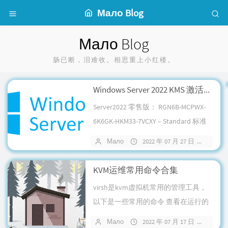
Мало Blog
Мало Blog
肠已断，泪难收。相思重上小红楼。
Windows Server 2022 KMS 激活序列号
Server2022 零售版： RGN6B-MCPWX-
6K6GK-HKM33-7VCXY – Standard 标准
版（非图形界面和桌面体验） DNV...
Мало
2022 年 07 月 27 日
暂无
KVM运维常用命令合集
virsh是kvm虚拟机常用的管理工具，
以下是一些常用的命令 查看在运行的
虚拟机：virsh list 查看创建的所有虚
Мало
2022 年 07 月 17 日
暂无